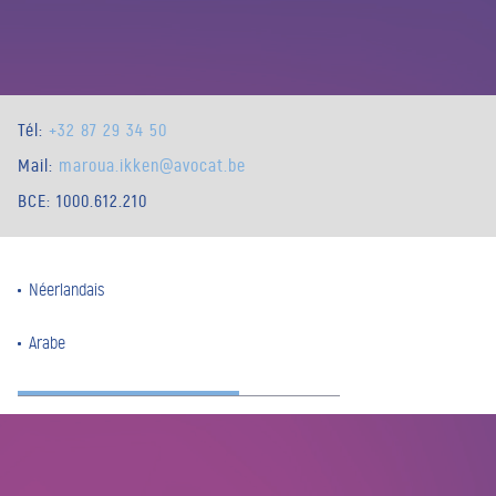
Tél:
+32 87 29 34 50
Mail:
maroua.ikken@avocat.be
BCE: 1000.612.210
Néerlandais
Arabe