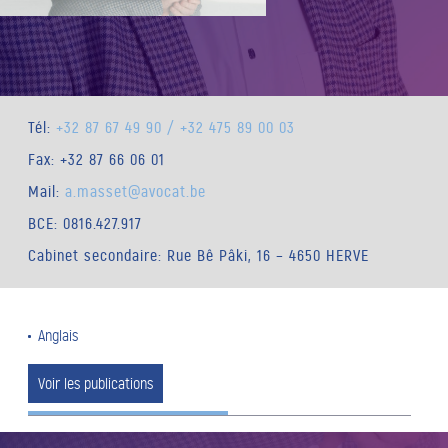
Tél:
+32 87 67 49 90 / +32 475 89 00 03
Fax: +32 87 66 06 01
Mail:
a.masset@avocat.be
BCE: 0816.427.917
Cabinet secondaire: Rue Bê Pâki, 16 – 4650 HERVE
Anglais
Voir les publications