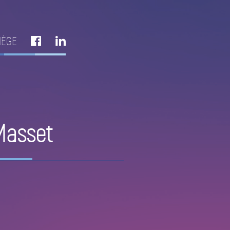
IÈGE
Masset