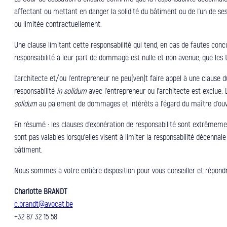
affectant ou mettant en danger la solidité du bâtiment ou de l’un de ses
ou limitée contractuellement.
Une clause limitant cette responsabilité qui tend, en cas de fautes concur
responsabilité à leur part de dommage est nulle et non avenue, que les 
L’architecte et/ou l’entrepreneur ne peu(ven)t faire appel à une clause du
responsabilité
in solidum
avec l’entrepreneur ou l’architecte est exclue.
solidum
au paiement de dommages et intérêts à l’égard du maître d’ouv
En résumé : les clauses d’exonération de responsabilité sont extrêmemen
sont pas valables lorsqu’elles visent à limiter la responsabilité décennale
bâtiment.
Nous sommes à votre entière disposition pour vous conseiller et répondre
Charlotte BRANDT
c.brandt@avocat.be
+32 87 32 15 58