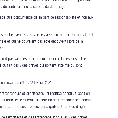
e ou de l’entrepreneur à sa part du dommage.
rage qu’à concurrence de sa part de responsabilité et non au-
 cachés véniels, à savoir les vices qui ne portent pas atteinte
male et qui ne pouvaient pas être découverts lors de la
ve.
sont pas valables pour ce qui concerne la responsabilité
é du fait des vices graves qui portent atteinte ou sont
n récent arrêt du 12 février 2021.
ntrepreneurs et architectes : si l’édifice construit, périt en
l, les architecte et entrepreneur en sont responsables pendant
 la garantie des gros ouvrages qu’ils ont faits ou dirigés.
de l’architecte et de l’entrepreneur pour les vices graves