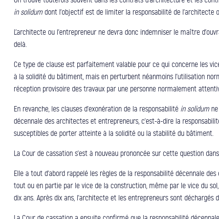
in solidum
dont l’objectif est de limiter la responsabilité de l’architect
L’architecte ou l’entrepreneur ne devra donc indemniser le maître d’ouv
delà.
Ce type de clause est parfaitement valable pour ce qui concerne les vices
à la solidité du bâtiment, mais en perturbent néanmoins l’utilisation nor
réception provisoire des travaux par une personne normalement attenti
En revanche, les clauses d’exonération de la responsabilité
in solidum
ne 
décennale des architectes et entrepreneurs, c’est-à-dire la responsabilit
susceptibles de porter atteinte à la solidité ou la stabilité du bâtiment.
La Cour de cassation s’est à nouveau prononcée sur cette question dans u
Elle a tout d’abord rappelé les règles de la responsabilité décennale des e
tout ou en partie par le vice de la construction, même par le vice du so
dix ans. Après dix ans, l’architecte et les entrepreneurs sont déchargés de
La Cour de cassation a ensuite confirmé que la responsabilité décennale 