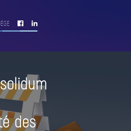
IÈGE
 solidum
ité des