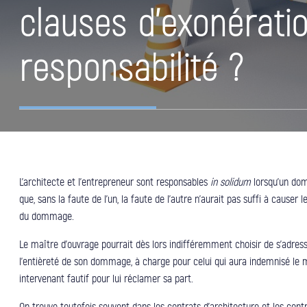
clauses d’exonérati
responsabilité ?
L’architecte et l’entrepreneur sont responsables
in solidum
lorsqu’un dom
que, sans la faute de l’un, la faute de l’autre n’aurait pas suffi à cause
du dommage.
Le maître d’ouvrage pourrait dès lors indifféremment choisir de s’adresse
l’entièreté de son dommage, à charge pour celui qui aura indemnisé le m
intervenant fautif pour lui réclamer sa part.
On trouve toutefois souvent dans les contrats d’architecture et les contr